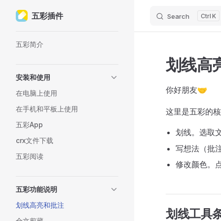
五彩插件
Search
K
Skip to content
Sidebar Navigation
五彩简介
划线高
安装和使用
你好朋友🤝
在电脑上使用
在手机和平板上使用
这里是五彩的核
五彩App
划线。选取
crx文件下载
写想法（批
五彩阅读
修改颜色。点
五彩功能说明
划线高亮和批注
划线工具
全文剪藏